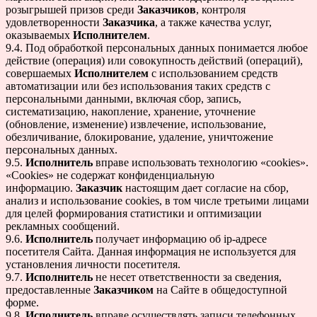
розыгрышей призов среди
Заказчиков
, контроля
удовлетворенности
Заказчика
, а также качества услуг,
оказываемых
Исполнителем
.
9.4. Под обработкой персональных данных понимается любое
действие (операция) или совокупность действий (операций),
совершаемых
Исполнителем
с использованием средств
автоматизации или без использования таких средств с
персональными данными, включая сбор, запись,
систематизацию, накопление, хранение, уточнение
(обновление, изменение) извлечение, использование,
обезличивание, блокирование, удаление, уничтожение
персональных данных.
9.5.
Исполнитель
вправе использовать технологию «cookies».
«Cookies» не содержат конфиденциальную
информацию.
Заказчик
настоящим дает согласие на сбор,
анализ и использование cookies, в том числе третьими лицами
для целей формирования статистики и оптимизации
рекламных сообщений.
9.6.
Исполнитель
получает информацию об ip-адресе
посетителя Сайта. Данная информация не используется для
установления личности посетителя.
9.7.
Исполнитель
не несет ответственности за сведения,
предоставленные
Заказчиком
на Сайте в общедоступной
форме.
9.8.
Исполнитель
вправе осуществлять записи телефонных