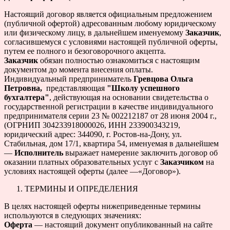
Настоящий договор является официальным предложением
(публичной офертой) адресованным любому юридическому
или физическому лицу, в дальнейшем именуемому
Заказчик
,
согласившемуся с условиями настоящей публичной оферты,
путем ее полного и безоговорочного акцепта.
Заказчик
обязан полностью ознакомиться с настоящим
документом до момента внесения оплаты.
Индивидуальный предприниматель
Гревцова Ольга
Петровна,
представляющая
"Школу успешного
бухгалтера"
, действующая на основании свидетельства о
государственной регистрации в качестве индивидуального
предпринимателя серии 23 № 002212187 от 28 июня 2004 г.,
(ОГРНИП 304233918000026, ИНН 233900343219,
юридический адрес: 344090, г. Ростов-на-Дону, ул.
Стабильная, дом 17/1, квартира 54, именуемая в дальнейшем
—
Исполнитель
выражает намерение заключить договор об
оказании платных образовательных услуг с
Заказчиком
на
условиях настоящей оферты (далее —«Договор»).
ТЕРМИНЫ И ОПРЕДЕЛЕНИЯ
В целях настоящей оферты нижеприведенные термины
используются в следующих значениях:
Оферта
— настоящий документ опубликованный на сайте