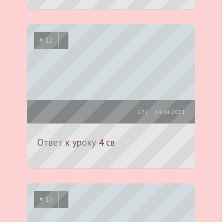
# 12
272
24.04.2021
Ответ к уроку 4 св
# 13