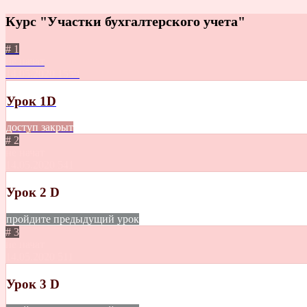
Курс "Участки бухгалтерского учета"
# 1
не начат
14.05.2020
1559
Урок 1D
доступ закрыт
# 2
не начат
14.05.2020
541
Урок 2 D
пройдите предыдущий урок
# 3
не начат
14.05.2020
511
Урок 3 D