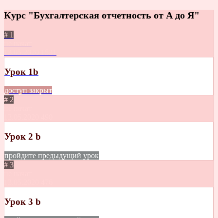
Курс "Бухгалтерская отчетность от А до Я"
# 1
не начат
13.05.2020
1531
Урок 1b
доступ закрыт
# 2
не начат
13.05.2020
490
Урок 2 b
пройдите предыдущий урок
# 3
не начат
13.05.2020
476
Урок 3 b