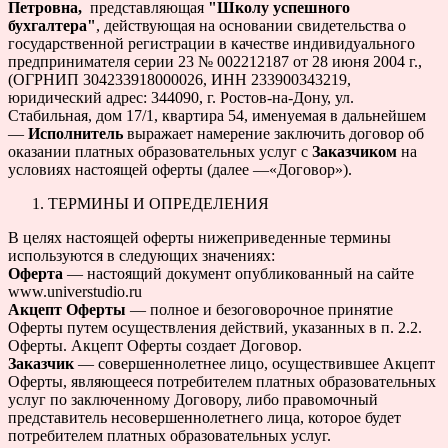
Петровна,
представляющая
"Школу успешного
бухгалтера"
, действующая на основании свидетельства о
государственной регистрации в качестве индивидуального
предпринимателя серии 23 № 002212187 от 28 июня 2004 г.,
(ОГРНИП 304233918000026, ИНН 233900343219,
юридический адрес: 344090, г. Ростов-на-Дону, ул.
Стабильная, дом 17/1, квартира 54, именуемая в дальнейшем
—
Исполнитель
выражает намерение заключить договор об
оказании платных образовательных услуг с
Заказчиком
на
условиях настоящей оферты (далее —«Договор»).
ТЕРМИНЫ И ОПРЕДЕЛЕНИЯ
В целях настоящей оферты нижеприведенные термины
используются в следующих значениях:
Оферта
— настоящий документ опубликованный на сайте
www.universtudio.ru
Акцепт Оферты
— полное и безоговорочное принятие
Оферты путем осуществления действий, указанных в п. 2.2.
Оферты. Акцепт Оферты создает Договор.
Заказчик
— совершеннолетнее лицо, осуществившее Акцепт
Оферты, являющееся потребителем платных образовательных
услуг по заключенному Договору, либо правомочный
представитель несовершеннолетнего лица, которое будет
потребителем платных образовательных услуг.