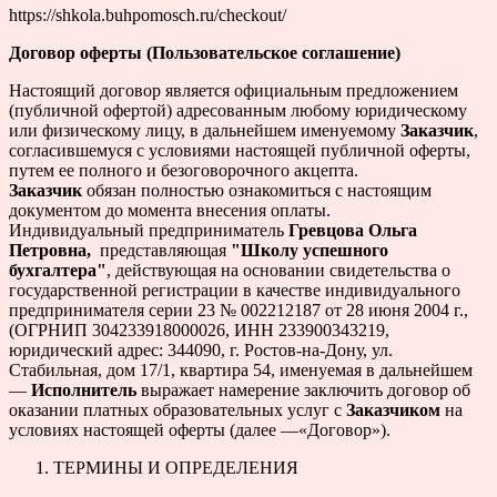
https://shkola.buhpomosch.ru/checkout/
Договор оферты (Пользовательское соглашение)
Настоящий договор является официальным предложением
(публичной офертой) адресованным любому юридическому
или физическому лицу, в дальнейшем именуемому
Заказчик
,
согласившемуся с условиями настоящей публичной оферты,
путем ее полного и безоговорочного акцепта.
Заказчик
обязан полностью ознакомиться с настоящим
документом до момента внесения оплаты.
Индивидуальный предприниматель
Гревцова Ольга
Петровна,
представляющая
"Школу успешного
бухгалтера"
, действующая на основании свидетельства о
государственной регистрации в качестве индивидуального
предпринимателя серии 23 № 002212187 от 28 июня 2004 г.,
(ОГРНИП 304233918000026, ИНН 233900343219,
юридический адрес: 344090, г. Ростов-на-Дону, ул.
Стабильная, дом 17/1, квартира 54, именуемая в дальнейшем
—
Исполнитель
выражает намерение заключить договор об
оказании платных образовательных услуг с
Заказчиком
на
условиях настоящей оферты (далее —«Договор»).
ТЕРМИНЫ И ОПРЕДЕЛЕНИЯ