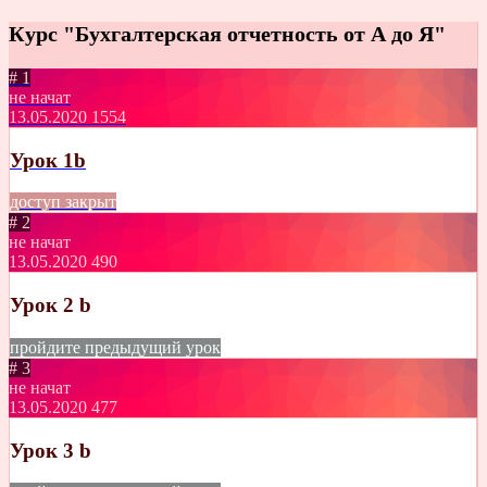
Курс "Бухгалтерская отчетность от А до Я"
# 1
не начат
13.05.2020
1554
Урок 1b
доступ закрыт
# 2
не начат
13.05.2020
490
Урок 2 b
пройдите предыдущий урок
# 3
не начат
13.05.2020
477
Урок 3 b