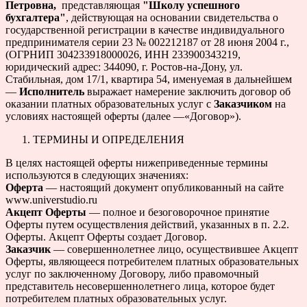
Петровна,
представляющая
"Школу успешного
бухгалтера"
, действующая на основании свидетельства о
государственной регистрации в качестве индивидуального
предпринимателя серии 23 № 002212187 от 28 июня 2004 г.,
(ОГРНИП 304233918000026, ИНН 233900343219,
юридический адрес: 344090, г. Ростов-на-Дону, ул.
Стабильная, дом 17/1, квартира 54, именуемая в дальнейшем
—
Исполнитель
выражает намерение заключить договор об
оказании платных образовательных услуг с
Заказчиком
на
условиях настоящей оферты (далее —«Договор»).
ТЕРМИНЫ И ОПРЕДЕЛЕНИЯ
В целях настоящей оферты нижеприведенные термины
используются в следующих значениях:
Оферта
— настоящий документ опубликованный на сайте
www.universtudio.ru
Акцепт Оферты
— полное и безоговорочное принятие
Оферты путем осуществления действий, указанных в п. 2.2.
Оферты. Акцепт Оферты создает Договор.
Заказчик
— совершеннолетнее лицо, осуществившее Акцепт
Оферты, являющееся потребителем платных образовательных
услуг по заключенному Договору, либо правомочный
представитель несовершеннолетнего лица, которое будет
потребителем платных образовательных услуг.