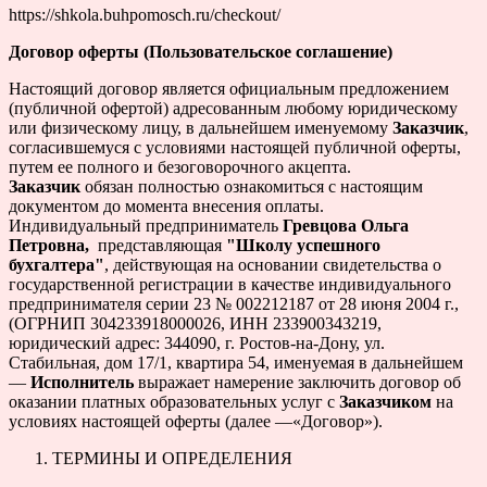
https://shkola.buhpomosch.ru/checkout/
Договор оферты (Пользовательское соглашение)
Настоящий договор является официальным предложением
(публичной офертой) адресованным любому юридическому
или физическому лицу, в дальнейшем именуемому
Заказчик
,
согласившемуся с условиями настоящей публичной оферты,
путем ее полного и безоговорочного акцепта.
Заказчик
обязан полностью ознакомиться с настоящим
документом до момента внесения оплаты.
Индивидуальный предприниматель
Гревцова Ольга
Петровна,
представляющая
"Школу успешного
бухгалтера"
, действующая на основании свидетельства о
государственной регистрации в качестве индивидуального
предпринимателя серии 23 № 002212187 от 28 июня 2004 г.,
(ОГРНИП 304233918000026, ИНН 233900343219,
юридический адрес: 344090, г. Ростов-на-Дону, ул.
Стабильная, дом 17/1, квартира 54, именуемая в дальнейшем
—
Исполнитель
выражает намерение заключить договор об
оказании платных образовательных услуг с
Заказчиком
на
условиях настоящей оферты (далее —«Договор»).
ТЕРМИНЫ И ОПРЕДЕЛЕНИЯ