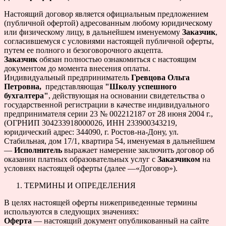
Настоящий договор является официальным предложением
(публичной офертой) адресованным любому юридическому
или физическому лицу, в дальнейшем именуемому
Заказчик
,
согласившемуся с условиями настоящей публичной оферты,
путем ее полного и безоговорочного акцепта.
Заказчик
обязан полностью ознакомиться с настоящим
документом до момента внесения оплаты.
Индивидуальный предприниматель
Гревцова Ольга
Петровна,
представляющая
"Школу успешного
бухгалтера"
, действующая на основании свидетельства о
государственной регистрации в качестве индивидуального
предпринимателя серии 23 № 002212187 от 28 июня 2004 г.,
(ОГРНИП 304233918000026, ИНН 233900343219,
юридический адрес: 344090, г. Ростов-на-Дону, ул.
Стабильная, дом 17/1, квартира 54, именуемая в дальнейшем
—
Исполнитель
выражает намерение заключить договор об
оказании платных образовательных услуг с
Заказчиком
на
условиях настоящей оферты (далее —«Договор»).
ТЕРМИНЫ И ОПРЕДЕЛЕНИЯ
В целях настоящей оферты нижеприведенные термины
используются в следующих значениях:
Оферта
— настоящий документ опубликованный на сайте