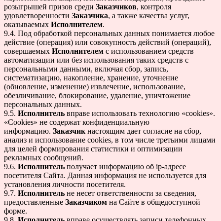
розыгрышей призов среди
Заказчиков
, контроля
удовлетворенности
Заказчика
, а также качества услуг,
оказываемых
Исполнителем
.
9.4. Под обработкой персональных данных понимается любое
действие (операция) или совокупность действий (операций),
совершаемых
Исполнителем
с использованием средств
автоматизации или без использования таких средств с
персональными данными, включая сбор, запись,
систематизацию, накопление, хранение, уточнение
(обновление, изменение) извлечение, использование,
обезличивание, блокирование, удаление, уничтожение
персональных данных.
9.5.
Исполнитель
вправе использовать технологию «cookies».
«Cookies» не содержат конфиденциальную
информацию.
Заказчик
настоящим дает согласие на сбор,
анализ и использование cookies, в том числе третьими лицами
для целей формирования статистики и оптимизации
рекламных сообщений.
9.6.
Исполнитель
получает информацию об ip-адресе
посетителя Сайта. Данная информация не используется для
установления личности посетителя.
9.7.
Исполнитель
не несет ответственности за сведения,
предоставленные
Заказчиком
на Сайте в общедоступной
форме.
9.8.
Исполнитель
вправе осуществлять записи телефонных