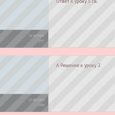
Ответ к уроку 5 св.
24.04.2021
257
А Решение к уроку 2
22.09.2020
303