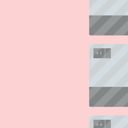
# 3
# 4