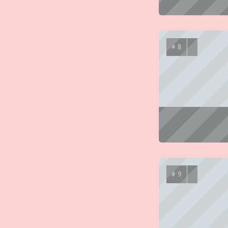
# 8
# 9