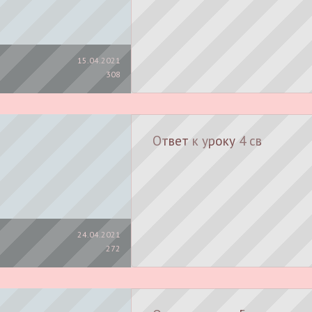
15.04.2021
308
Ответ к уроку 4 св
24.04.2021
272