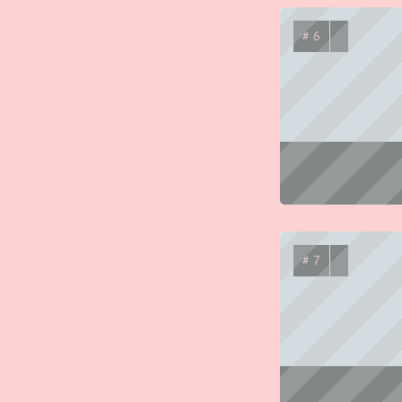
# 6
# 7