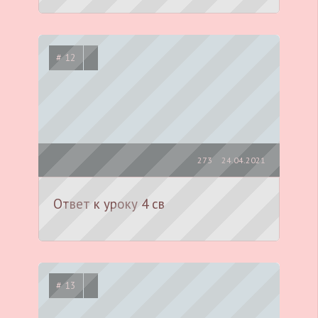
# 12
273
24.04.2021
Ответ к уроку 4 св
# 13